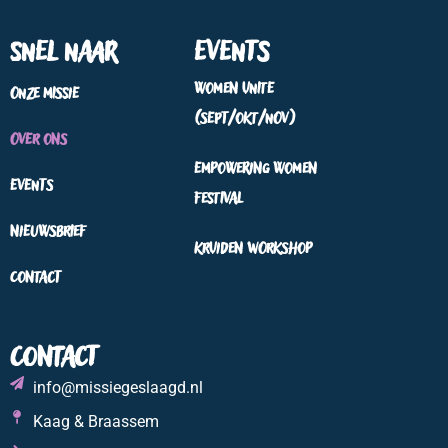
Snel naar
Events
Women Unite
Onze missie
(sept/okt/nov)
Over ons
Empowering Women
Events
Festival
Nieuwsbrief
Kruiden workshop
Contact
Contact
info@missiegeslaagd.nl
Kaag & Braassem