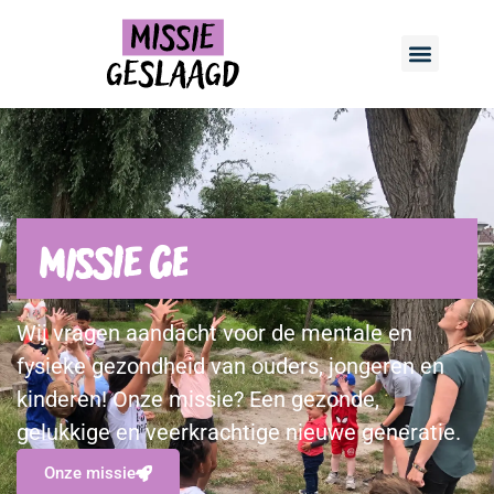
Missie
G
e
s
l
a
Wij vragen aandacht voor de mentale en
fysieke gezondheid van ouders, jongeren en
kinderen! Onze missie? Een gezonde,
gelukkige en veerkrachtige nieuwe generatie.
Onze missie