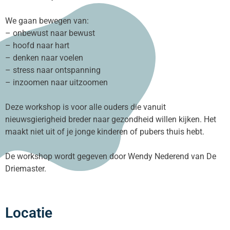
We gaan bewegen van:
– onbewust naar bewust
– hoofd naar hart
– denken naar voelen
– stress naar ontspanning
– inzoomen naar uitzoomen
Deze workshop is voor alle ouders die vanuit
nieuwsgierigheid breder naar gezondheid willen kijken. Het
maakt niet uit of je jonge kinderen of pubers thuis hebt.
De workshop wordt gegeven door Wendy Nederend van De
Driemaster.
Locatie